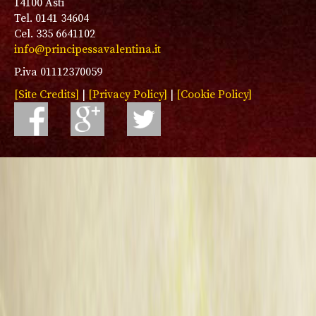
14100 Asti
Tel. 0141 34604
Cel. 335 6641102
info@principessavalentina.it
P.iva 01112370059
[Site Credits]
|
[Privacy Policy]
|
[Cookie Policy]