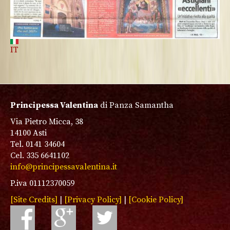
IT
Principessa Valentina
di Panza Samantha
Via Pietro Micca, 38
14100 Asti
Tel. 0141 34604
Cel. 335 6641102
info@principessavalentina.it
P.iva 01112370059
[Site Credits]
|
[Privacy Policy]
|
[Cookie Policy]