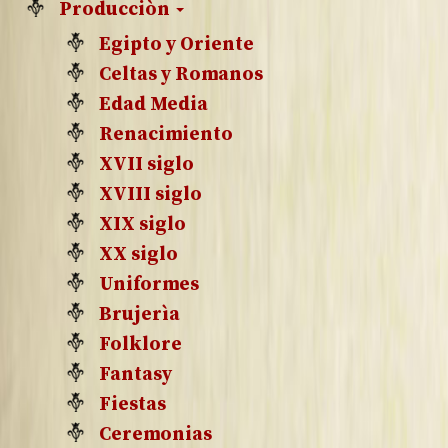
Producciòn
Egipto y Oriente
Celtas y Romanos
Edad Media
Renacimiento
XVII siglo
XVIII siglo
XIX siglo
XX siglo
Uniformes
Brujerìa
Folklore
Fantasy
Fiestas
Ceremonias