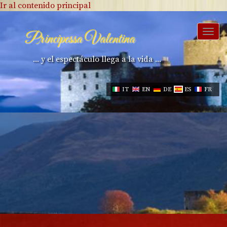
Ir al contenido principal
Togg
Principessa Valentina
navi
... y el espectáculo llega a la vida ...
IT
EN
DE
ES
FR