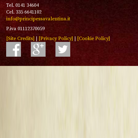
Tel. 0141 34604
Cel. 335 6641102
info@principessavalentina.it
P.iva 01112370059
[Site Credits]
|
[Privacy Policy]
|
[Cookie Policy]