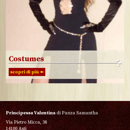
Costumes
scopri di più
Principessa Valentina
di Panza Samantha
Via Pietro Micca, 38
14100 Asti