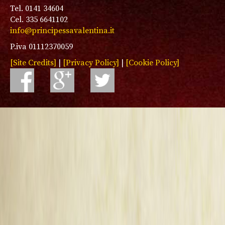
Tel. 0141 34604
Cel. 335 6641102
info@principessavalentina.it
P.iva 01112370059
[Site Credits]
|
[Privacy Policy]
|
[Cookie Policy]