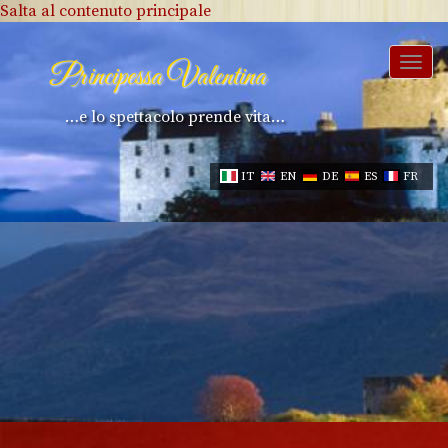
Salta al contenuto principale
Togg
Principessa Valentina
navi
…e lo spettacolo prende vita…
IT
EN
DE
ES
FR