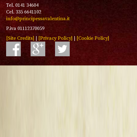
Tel. 0141 34604
Cel. 335 6641102
info@principessavalentina.it
P.iva 01112370059
[Site Credits]
|
[Privacy Policy]
|
[Cookie Policy]