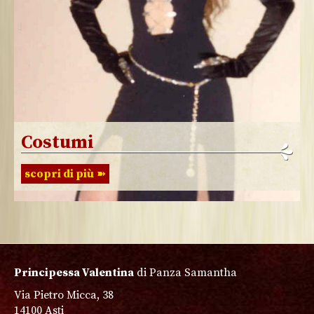
Costumi
scopri di più
Principessa Valentina
di Panza Samantha
Via Pietro Micca, 38
14100 Asti