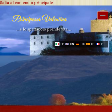
Salta al contenuto principale
Togg
Principessa Valentina
navi
…e lo spettacolo prende vita…
IT
EN
DE
ES
FR