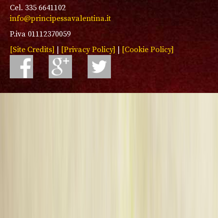
Cel. 335 6641102
info@principessavalentina.it
P.iva 01112370059
[Site Credits]
|
[Privacy Policy]
|
[Cookie Policy]