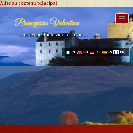
Aller au contenu principal
Togg
Principessa Valentina
navi
... et le spectacle vient à la vie ...
IT
EN
DE
ES
FR