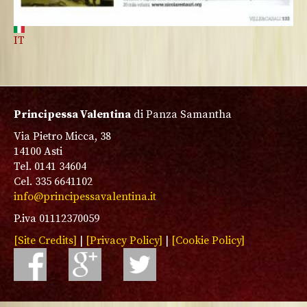
IT
Principessa Valentina
di Panza Samantha
Via Pietro Micca, 38
14100 Asti
Tel. 0141 34604
Cel. 335 6641102
info@principessavalentina.it
P.iva 01112370059
[Site Credits]
|
[Privacy Policy]
|
[Cookie Policy]