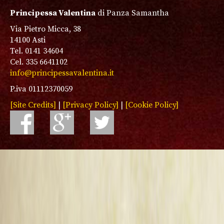
Principessa Valentina
di Panza Samantha
Via Pietro Micca, 38
14100 Asti
Tel. 0141 34604
Cel. 335 6641102
info@principessavalentina.it
P.iva 01112370059
[Site Credits]
|
[Privacy Policy]
|
[Cookie Policy]