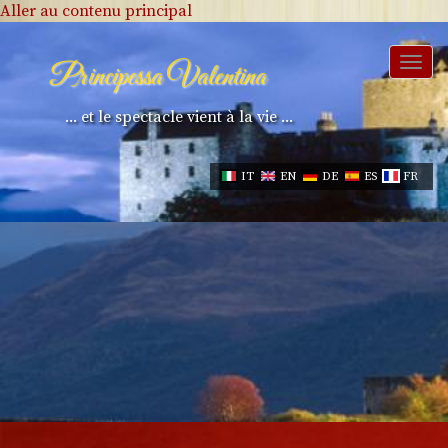
Aller au contenu principal
Togg
Principessa Valentina
navi
... et le spectacle vient à la vie ...
IT
EN
DE
ES
FR