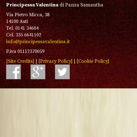
Principessa Valentina
di Panza Samantha
Via Pietro Micca, 38
14100 Asti
Tel. 0141 34604
Cel. 335 6641102
info@principessavalentina.it
P.iva 01112370059
[Site Credits]
|
[Privacy Policy]
|
[Cookie Policy]