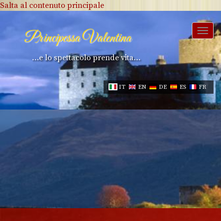
Salta al contenuto principale
Togg
Principessa Valentina
navi
…e lo spettacolo prende vita…
IT
EN
DE
ES
FR