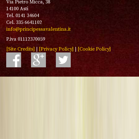
Via Pietro Micca, 38
14100 Asti
Tel. 0141 34604
Cel. 335 6641102
info@principessavalentina.it
P.iva 01112370059
[Site Credits]
|
[Privacy Policy]
|
[Cookie Policy]