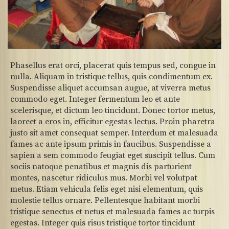
Phasellus erat orci, placerat quis tempus sed, congue in
nulla. Aliquam in tristique tellus, quis condimentum ex.
Suspendisse aliquet accumsan augue, at viverra metus
commodo eget. Integer fermentum leo et ante
scelerisque, et dictum leo tincidunt. Donec tortor metus,
laoreet a eros in, efficitur egestas lectus. Proin pharetra
justo sit amet consequat semper. Interdum et malesuada
fames ac ante ipsum primis in faucibus. Suspendisse a
sapien a sem commodo feugiat eget suscipit tellus. Cum
sociis natoque penatibus et magnis dis parturient
montes, nascetur ridiculus mus. Morbi vel volutpat
metus. Etiam vehicula felis eget nisi elementum, quis
molestie tellus ornare. Pellentesque habitant morbi
tristique senectus et netus et malesuada fames ac turpis
egestas. Integer quis risus tristique tortor tincidunt